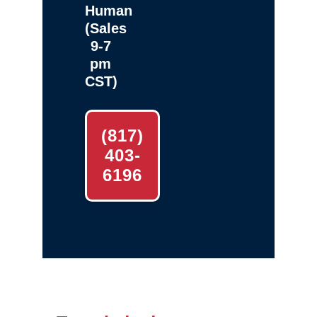
Human
(Sales
9-7
pm
CST)
(817)
403-
6196