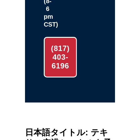
(8-
6
pm
CST)
(817)
403-
6196
日本語タイトル: テキ