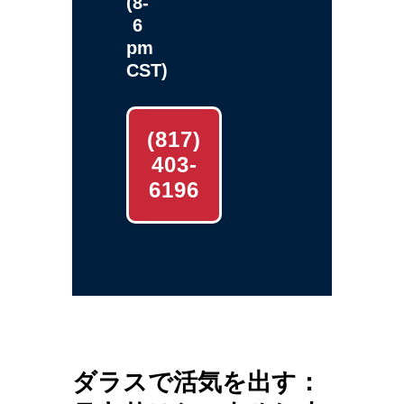
(8-
6
pm
CST)
(817)
403-
6196
ダラスで活気を出す：