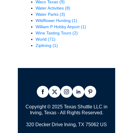
Waco Texas
(9)
Water Activities
(8)
Water Parks
(3)
Wildflower Hunting
(1)
William P Hobby Airport
(1)
Wine Tasting Tours
(2)
World
(71)
Ziplining
(1)
Copyright © 2025 Texas Shuttle LLC in
Irving, Texas - All Rights Reserved.
320 Decker Drive Irving, TX 75062 US