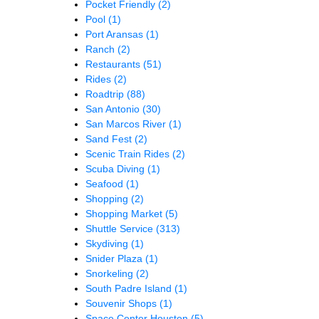
Pocket Friendly
(2)
Pool
(1)
Port Aransas
(1)
Ranch
(2)
Restaurants
(51)
Rides
(2)
Roadtrip
(88)
San Antonio
(30)
San Marcos River
(1)
Sand Fest
(2)
Scenic Train Rides
(2)
Scuba Diving
(1)
Seafood
(1)
Shopping
(2)
Shopping Market
(5)
Shuttle Service
(313)
Skydiving
(1)
Snider Plaza
(1)
Snorkeling
(2)
South Padre Island
(1)
Souvenir Shops
(1)
Space Center Houston
(5)