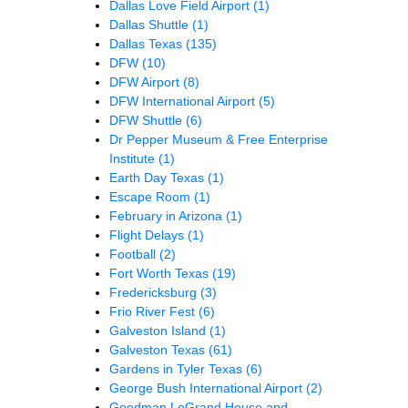
Dallas Love Field Airport
(1)
Dallas Shuttle
(1)
Dallas Texas
(135)
DFW
(10)
DFW Airport
(8)
DFW International Airport
(5)
DFW Shuttle
(6)
Dr Pepper Museum & Free Enterprise
Institute
(1)
Earth Day Texas
(1)
Escape Room
(1)
February in Arizona
(1)
Flight Delays
(1)
Football
(2)
Fort Worth Texas
(19)
Fredericksburg
(3)
Frio River Fest
(6)
Galveston Island
(1)
Galveston Texas
(61)
Gardens in Tyler Texas
(6)
George Bush International Airport
(2)
Goodman LeGrand House and