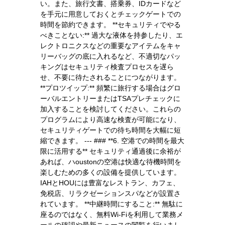
い。また、旅行文書、搭乗券、IDカードなど
を手元に用意しておくとチェックゲートでの
時間を節約できます。 **セキュリティでやる
べきことない:** 過大な液体を持参したり、エ
レクトロニクスなどの重要なアイテムをキャ
リーバッグの底に入れるなど、不適切なパッ
キングはセキュリティ検査プロセスを遅ら
せ、不要に待たされることにつながります。
**プロツイップ:** 頻繁に旅行する場合はグロ
ーバルエントリーまたはTSAプレチェックに
加入することを検討してください。これらの
プログラムにより高速な検査が可能になり、
セキュリティゲートでの待ち時間を大幅に短
縮できます。 --- ### **6. 空港での時間を最大
限に活用する** セキュリティ通過後に余裕が
あれば、ハoustonの空港は快適な待機時間を
楽しむための多くの設備を提供しています。
IAHとHOUには豊富なレストラン、カフェ、
免税店、リラクゼーションスパなどが設置さ
れています。 **中継時間にすること:** 無駄に
座るのではなく、無料Wi-Fiを利用して業務メ
ールの確認や最新ニュースの閲覧を行いまし