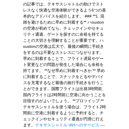
の記事では、テキサスシャトルの助けでスト
レスなく快適な空港体験ができるよう6つの基
本的なアドバイスを紹介します。 ### **1. 混
雑を避けるために早めに到着する** ハouston
の空港が初めてなら、チェックインやセキュ
リティ通過、ゲートを探すのに余裕を持てる
ことの大切さを理解することが重要です。ハ
oustonの空港は広大で、最後の瞬間に手続き
をするのは不要なストレスにつながります。
早めに到着することで、フライト遅延やゲー
ト変更などの問題が発生した場合にも余裕を
持てます。 **なぜ早めに到着すべきか:** 早め
に到着することで、スナックをとるやデバイ
スを充電するなど最後の旅行手続きを行うこ
とができます。国際フライトは出発3時間前、
国内フライトは2時間前に空港に向かうことを
目指すのがよいでしょう。 **プロツイップ:**
テキサスシャトルを使う場合は、フライト2時
間前に空港に到着するように予約すると、チ
ェックインやセキュリティ通過が円滑に行え
ます。
テキサスシャトル IAHへのサービス
---