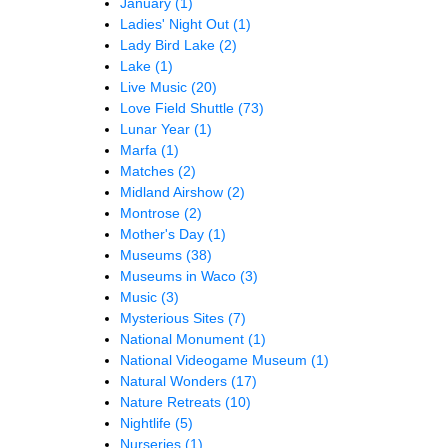
January
(1)
Ladies' Night Out
(1)
Lady Bird Lake
(2)
Lake
(1)
Live Music
(20)
Love Field Shuttle
(73)
Lunar Year
(1)
Marfa
(1)
Matches
(2)
Midland Airshow
(2)
Montrose
(2)
Mother's Day
(1)
Museums
(38)
Museums in Waco
(3)
Music
(3)
Mysterious Sites
(7)
National Monument
(1)
National Videogame Museum
(1)
Natural Wonders
(17)
Nature Retreats
(10)
Nightlife
(5)
Nurseries
(1)