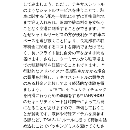
してみましょう。ただし、テキサスシャトル
のようなシャトルサービスを使うことで、駐
車に関する心配を一切気にせずに直接目的地
まで迎え入れられ、追加で駐車料金を支払う
ことなく空港に到着することができます。 **
なぜシャトルサービスの方が便利か:** 駐車ス
ペースを選び抜くことにより、長期滞在の駐
車料金に関連するコストを節約できだけでな
く、長いフライト後に自分の車を探す手間も
省けます。さらに、ターミナルから駐車場ま
での移動時間を短縮することもできます。 **
行動的なアドバイス:** 長期駐車がかかる場合
の費用を計算し、テキサスシャトルの競争力
のある料金と比較してより経済的な体験を得
ましょう。 --- ### **5. セキュリティチェック
を円滑に行うための準備をする** IAHやHOU
のセキュリティゲートは時間帯によって活発
になることがありますので、準備しておくこ
とが賢明です。液体や特殊アイテムを持参す
る際など、TSA 3-1-1ルールに従って荷物を詰
め込むことでパッキングミスを避けてくださ