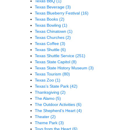
Texas BBQ
(1)
Texas Beverage
(3)
Texas Blueberry Festival
(16)
Texas Books
(2)
Texas Bowling
(1)
Texas Chinatown
(1)
Texas Churches
(2)
Texas Coffee
(3)
Texas Shuttle
(6)
Texas Shuttle Service
(251)
Texas State Capitol
(8)
Texas State History Museum
(3)
Texas Tourism
(80)
Texas Zoo
(1)
Texas’s State Park
(42)
Thanksgiving
(2)
The Alamo
(5)
The Outdoor Activities
(6)
The Shepherd’s Heart
(4)
Theater
(2)
Theme Park
(3)
Toys from the Heart
(6)