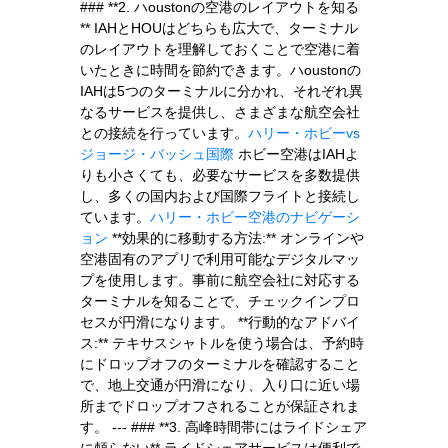
### **2. ハoustonの空港のレイアウトを知る
** IAHとHOUはどちらも広大で、ターミナル
のレイアウトを理解しておくことで空港に着
いたときに時間を節約できます。ハoustonの
IAHは5つのターミナルに分かれ、それぞれ異
なるサービスを提供し、さまざまな航空会社
との接続を行っています。
ハリー・ホビーvs
ジョージ・バッシュ国際
ホビー空港はIAHよ
りも小さくても、必要なサービスを多数提供
し、多くの国内および国際フライトと接続し
ています。
ハリー・ホビー空港のナビゲーシ
ョン
**効果的に移動する方法:** オンラインや
空港固有のアプリで利用可能なデジタルマッ
プを使用します。事前に航空会社に対応する
ターミナルを知ることで、チェックインプロ
セスが円滑になります。 **行動的なアドバイ
ス:** テキサスシャトルを使う場合は、予約時
にドロップオフのターミナルを確認すること
で、地上交通が円滑になり、入り口に近い場
所までドロップオフされることが保証されま
す。 --- ### **3. 高峰時間帯にはライドシェア
に頼らない** ライドシェアサービスは便利で