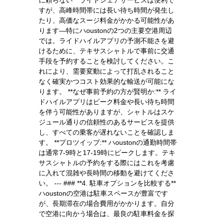
すが、高峰時間帯には長い待ち時間が発生し
たり、高価なスージ料金がかかる可能性があ
ります—特にハoustonの2つの主要空港周辺
では。ライドハイルアプリの予測不能さを避
けるために、テキサスシャトルで事前に交通
手段を予約することを検討してください。こ
れにより、需要変動によって打乱されること
なく確実かつコスト効果的な輸送が可能にな
ります。 **なぜ事前予約の方が賢明か:** ライ
ドハイルアプリはピーク料金や長い待ち時間
を伴う可能性がありますが、シャトルはスケ
ジュール通りの信頼性のあるサービスを提供
し、すべての乗客が遅れないことを確認しま
す。 **プロツイップ:** ハoustonの通勤時間帯
は通常7-9時と17-19時にピークします。テキ
サスシャトルの予約をする際にはこれを考慮
に入れて混雑や長時間の移動を避けてくださ
い。 --- ### **4. 駐車オプションを比較する**
ハoustonの空港は駐車スペースが豊富です
が、長期滞在の場合費用がかかります。自分
で空港に向かう場合は、最良の駐車料金を探