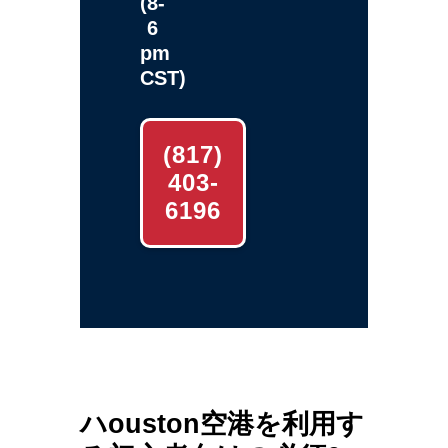
(8-
6
pm
CST)
(817)
403-
6196
ハouston空港を利用す