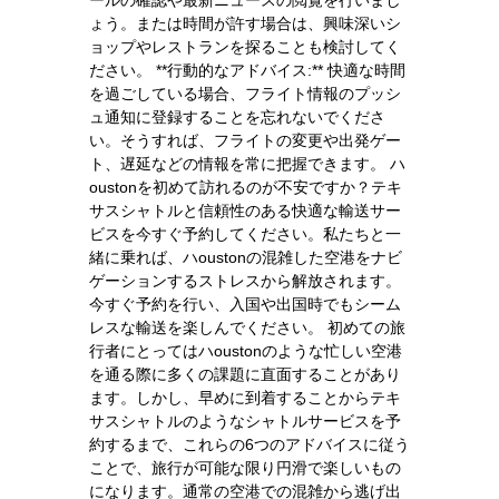
ょう。または時間が許す場合は、興味深いシ
ョップやレストランを探ることも検討してく
ださい。 **行動的なアドバイス:** 快適な時間
を過ごしている場合、フライト情報のプッシ
ュ通知に登録することを忘れないでくださ
い。そうすれば、フライトの変更や出発ゲー
ト、遅延などの情報を常に把握できます。 ハ
oustonを初めて訪れるのが不安ですか？テキ
サスシャトルと信頼性のある快適な輸送サー
ビスを今すぐ予約してください。私たちと一
緒に乗れば、ハoustonの混雑した空港をナビ
ゲーションするストレスから解放されます。
今すぐ予約を行い、入国や出国時でもシーム
レスな輸送を楽しんでください。 初めての旅
行者にとってはハoustonのような忙しい空港
を通る際に多くの課題に直面することがあり
ます。しかし、早めに到着することからテキ
サスシャトルのようなシャトルサービスを予
約するまで、これらの6つのアドバイスに従う
ことで、旅行が可能な限り円滑で楽しいもの
になります。通常の空港での混雑から逃げ出