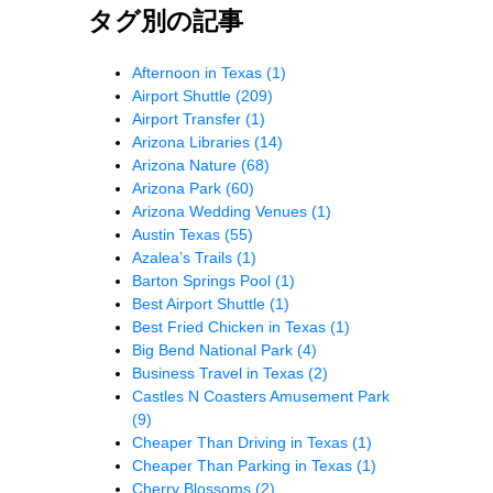
タグ別の記事
Afternoon in Texas
(1)
Airport Shuttle
(209)
Airport Transfer
(1)
Arizona Libraries
(14)
Arizona Nature
(68)
Arizona Park
(60)
Arizona Wedding Venues
(1)
Austin Texas
(55)
Azalea’s Trails
(1)
Barton Springs Pool
(1)
Best Airport Shuttle
(1)
Best Fried Chicken in Texas
(1)
Big Bend National Park
(4)
Business Travel in Texas
(2)
Castles N Coasters Amusement Park
(9)
Cheaper Than Driving in Texas
(1)
Cheaper Than Parking in Texas
(1)
Cherry Blossoms
(2)