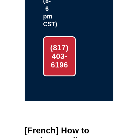
(8-
6
pm
CST)
(817)
403-
6196
[French] How to