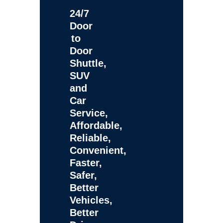
24/7
Door
to
Door
Shuttle,
SUV
and
Car
Service,
Affordable,
Reliable,
Convenient,
Faster,
Safer,
Better
Vehicles,
Better