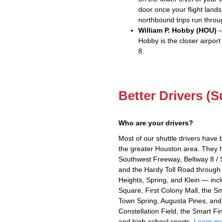
door once your flight lands
northbound trips run throu
William P. Hobby (HOU)
—
Hobby is the closer airport
8.
Better Drivers (
Who are your drivers?
Most of our shuttle drivers have 
the greater Houston area. They h
Southwest Freeway, Beltway 8 / 
and the Hardy Toll Road through 
Heights, Spring, and Klein — in
Square, First Colony Mall, the S
Town Spring, Augusta Pines, and 
Constellation Field, the Smart F
and high-school sports.
Learn mo