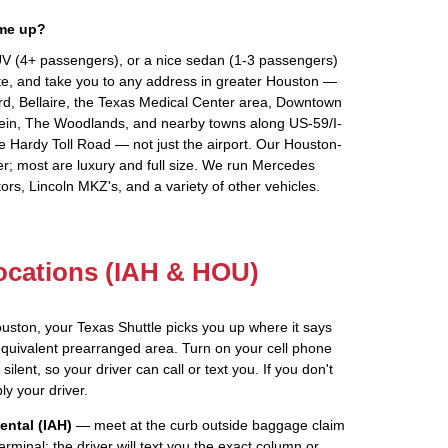
 me up?
V (4+ passengers), or a nice sedan (1-3 passengers)
te, and take you to any address in greater Houston —
ord, Bellaire, the Texas Medical Center area, Downtown
lein, The Woodlands, and nearby towns along US-59/I-
he Hardy Toll Road — not just the airport. Our Houston-
r; most are luxury and full size. We run Mercedes
ors, Lincoln MKZ's, and a variety of other vehicles.
ocations (IAH & HOU)
ouston, your Texas Shuttle picks you up where it says
quivalent prearranged area. Turn on your cell phone
ilent, so your driver can call or text you. If you don't
ly your driver.
ental (IAH)
— meet at the curb outside baggage claim
erminal; the driver will text you the exact column or