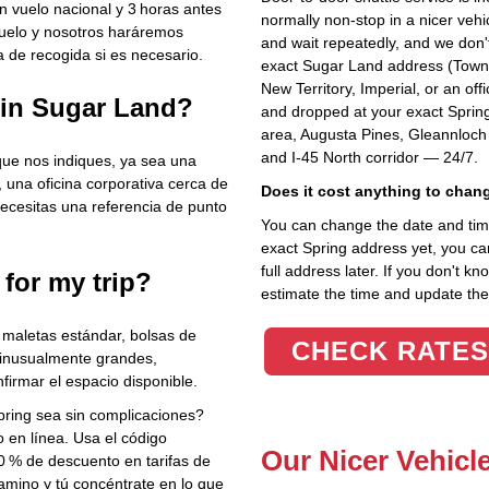
vuelo nacional y 3 horas antes
normally non-stop in a nicer vehi
vuelo y nosotros haráremos
and wait repeatedly, and we don't
 de recogida si es necesario.
exact Sugar Land address (Town S
New Territory, Imperial, or an of
 in Sugar Land?
and dropped at your exact Spri
area, Augusta Pines, Gleannloch 
and I-45 North corridor — 24/7.
que nos indiques, ya sea una
, una oficina corporativa cerca de
Does it cost anything to chan
necesitas una referencia de punto
You can change the date and time 
exact Spring address yet, you can
full address later. If you don't 
 for my trip?
estimate the time and update the 
aletas estándar, bolsas de
CHECK RATES
os inusualmente grandes,
irmar el espacio disponible.
pring sea sin complicaciones?
o en línea. Usa el código
Our Nicer Vehicl
10 % de descuento en tarifas de
amino y tú concéntrate en lo que