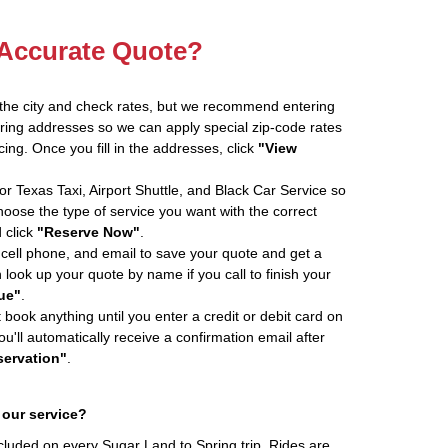
 Accurate Quote?
 the city and check rates, but we recommend entering
ring addresses so we can apply special zip-code rates
ing. Once you fill in the addresses, click
"View
r Texas Taxi, Airport Shuttle, and Black Car Service so
ose the type of service you want with the correct
 click
"Reserve Now"
.
cell phone, and email to save your quote and get a
look up your quote by name if you call to finish your
ue"
.
book anything until you enter a credit or debit card on
ou'll automatically receive a confirmation email after
ervation"
.
 our service?
ncluded on every Sugar Land to Spring trip. Rides are