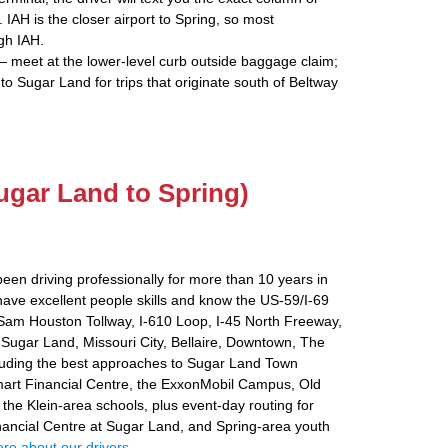
. IAH is the closer airport to Spring, so most
gh IAH.
 meet at the lower-level curb outside baggage claim;
 to Sugar Land for trips that originate south of Beltway
Sugar Land to Spring)
been driving professionally for more than 10 years in
ave excellent people skills and know the US-59/I-69
Sam Houston Tollway, I-610 Loop, I-45 North Freeway,
Sugar Land, Missouri City, Bellaire, Downtown, The
cluding the best approaches to Sugar Land Town
mart Financial Centre, the ExxonMobil Campus, Old
the Klein-area schools, plus event-day routing for
inancial Centre at Sugar Land, and Spring-area youth
re about our drivers
.