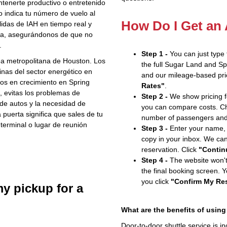
tenerte productivo o entretenido
lo indica tu número de vuelo al
How Do I Get an
lidas de IAH en tiempo real y
da, asegurándonos de que no
.
Step 1 -
You can just type
rea metropolitana de Houston. Los
the full Sugar Land and Sp
inas del sector energético en
and our mileage-based pric
cos en crecimiento en Spring
Rates"
.
e, evitas los problemas de
Step 2 -
We show pricing fo
 de autos y la necesidad de
you can compare costs. Cho
 puerta significa que sales de tu
number of passengers and
 terminal o lugar de reunión
Step 3 -
Enter your name, 
copy in your inbox. We can 
reservation. Click
"Contin
Step 4 -
The website won't 
the final booking screen. Y
you click
"Confirm My Res
y pickup for a
What are the benefits of using
Door-to-door shuttle service is i