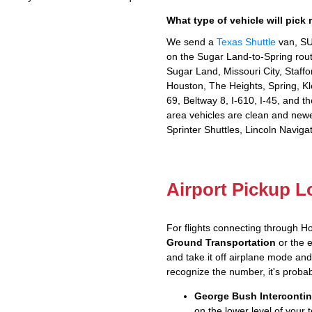
What type of vehicle will pick
We send a
Texas Shuttle
van, SU
on the Sugar Land-to-Spring rou
Sugar Land, Missouri City, Staff
Houston, The Heights, Spring, K
69, Beltway 8, I-610, I-45, and t
area vehicles are clean and newe
Sprinter Shuttles, Lincoln Navigat
Airport Pickup L
For flights connecting through H
Ground Transportation
or the e
and take it off airplane mode and s
recognize the number, it's probab
George Bush Intercontin
on the lower level of your t