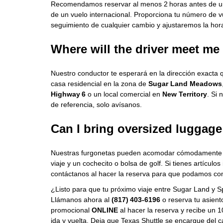
Recomendamos reservar al menos 2 horas antes de un 
de un vuelo internacional. Proporciona tu número de 
seguimiento de cualquier cambio y ajustaremos la hora
Where will the driver meet me
Nuestro conductor te esperará en la dirección exacta 
casa residencial en la zona de
Sugar Land Meadows
Highway 6
o un local comercial en
New Territory
. Si 
de referencia, solo avísanos.
Can I bring oversized luggage
Nuestras furgonetas pueden acomodar cómodamente m
viaje y un cochecito o bolsa de golf. Si tienes artícul
contáctanos al hacer la reserva para que podamos conf
¿Listo para que tu próximo viaje entre Sugar Land y S
Llámanos ahora al
(817) 403‑6196
o reserva tu asient
promocional
ONLINE
al hacer la reserva y recibe un 
ida y vuelta. Deja que Texas Shuttle se encargue del c