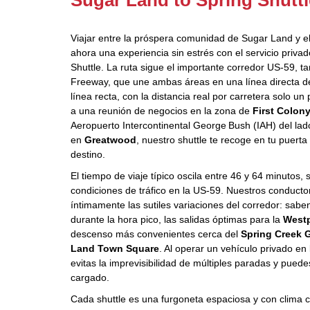
Viajar entre la próspera comunidad de Sugar Land y el
ahora una experiencia sin estrés con el servicio priva
Shuttle. La ruta sigue el importante corredor US‑59,
Freeway, que une ambas áreas en una línea directa d
línea recta, con la distancia real por carretera solo un
a una reunión de negocios en la zona de
First Colon
Aeropuerto Intercontinental George Bush (IAH) del lado 
en
Greatwood
, nuestro shuttle te recoge en tu puerta
destino.
El tiempo de viaje típico oscila entre 46 y 64 minutos, 
condiciones de tráfico en la US‑59. Nuestros conduct
íntimamente las sutiles variaciones del corredor: sabe
durante la hora pico, las salidas óptimas para la
Westp
descenso más convenientes cerca del
Spring Creek 
Land Town Square
. Al operar un vehículo privado en
evitas la imprevisibilidad de múltiples paradas y puede
cargado.
Cada shuttle es una furgoneta espaciosa y con clima 