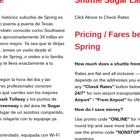
 histórico suburbio de Spring es
Click Above to Check Rates
do puerta a puerta de Texas
 también conocido como Southwest
Pricing / Fares 
e aproximadamente 34 millas en
 poco mayor. Ya sea que te dirijas
Spring
y
, tomes un vuelo desde el
de Spring, o visites a tu familia
 y te lleva exactamente a tu
How much does a shuttle from
Rates are flat and all-inclusive —
según la hora del día y las
depends on the addresses you ent
ores profesionales conocen
any
"Check Rates"
button below
n qué carriles son los mejores
24/7"
for non-airport transportat
ark Tollway
y los puntos de
Airport"
/
"From Airport"
for IAH
Greenway
o del área de
Sugar
How do I save money?
 lugar de un autobús compartido,
s relajarte con tu equipaje ya
Use promo code
"ONLINE"
for r
round trip and save more both way
use the promo code
"NONSTOP
controlado, equipada con Wi‑Fi
questions.