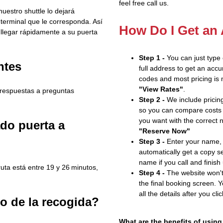
feel free call us.
nuestro shuttle lo dejará
 terminal que le corresponda. Así
How Do I Get an
 llegar rápidamente a su puerta
Step 1 -
You can just type
ntes
full address to get an accu
codes and most pricing is m
"View Rates"
.
e respuestas a preguntas
Step 2 -
We include pricing
so you can compare costs 
you want with the correct 
ado puerta a
"Reserve Now"
Step 3 -
Enter your name, 
automatically get a copy s
name if you call and finish
ruta está entre 19 y 26 minutos,
Step 4 -
The website won't 
the final booking screen. Y
all the details after you cli
o de la recogida?
What are the benefits of using