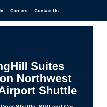
le
Careers
Contact Us
ngHill Suites
on Northwest
Airport Shuttle
 Door Shuttle, SUV and Car