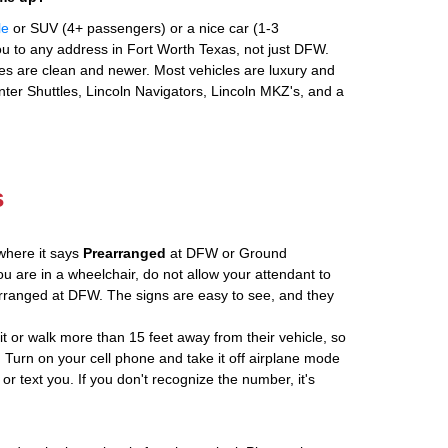
le
or SUV (4+ passengers) or a nice car (1-3
u to any address in Fort Worth Texas, not just DFW.
es are clean and newer. Most vehicles are luxury and
nter Shuttles, Lincoln Navigators, Lincoln MKZ's, and a
s
where it says
Prearranged
at DFW or Ground
ou are in a wheelchair, do not allow your attendant to
ranged at DFW. The signs are easy to see, and they
ait or walk more than 15 feet away from their vehicle, so
 Turn on your cell phone and take it off airplane mode
 or text you. If you don't recognize the number, it's