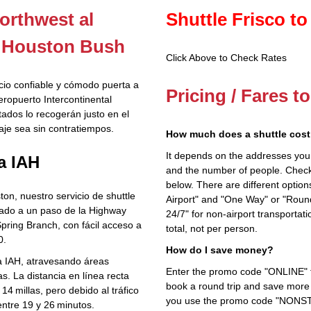
orthwest al
Shuttle Frisco to
l Houston Bush
Click Above to Check Rates
cio confiable y cómodo puerta a
Pricing / Fares t
eropuerto Intercontinental
dos lo recogerán justo en el
aje sea sin contratiempos.
How much does a shuttle cost 
It depends on the addresses you en
 a IAH
and the number of people. Check 
below. There are different options
n, nuestro servicio de shuttle
Airport" and "One Way" or "Roun
cado a un paso de la Highway
24/7" for non-airport transporta
Spring Branch, con fácil acceso a
total, not per person.
0.
How do I save money?
ia IAH, atravesando áreas
Enter the promo code "ONLINE" fo
. La distancia en línea recta
book a round trip and save more b
4 millas, pero debido al tráfico
you use the promo code "NONSTOP
 entre 19 y 26 minutos.