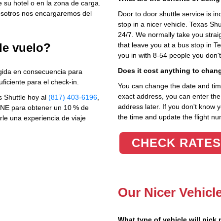
 su hotel o en la zona de carga.
osotros nos encargaremos del
Door to door shuttle service is in
stop in a nicer vehicle. Texas Sh
24/7. We normally take you straig
de vuelo?
that leave you at a bus stop in T
you in with 8-54 people you don'
Does it cost anything to chan
gida en consecuencia para
iciente para el check‑in.
You can change the date and time 
exact address, you can enter the c
 Shuttle hoy al
(817) 403-6196
,
address later. If you don't know 
INE para obtener un 10 % de
the time and update the flight nu
rle una experiencia de viaje
CHECK RATES
Our Nicer Vehicl
What type of vehicle will pick