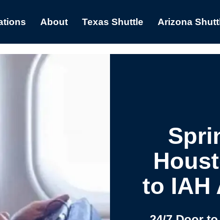
ations
About
Texas Shuttle
Arizona Shutt
Spri
Houst
to IAH 
24/7 Door to