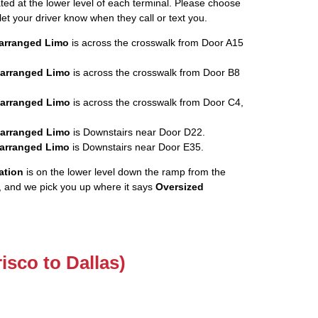
ated at the lower level of each terminal. Please choose
let your driver know when they call or text you.
rearranged Limo
is across the crosswalk from Door A15
rearranged Limo
is across the crosswalk from Door B8
rearranged Limo
is across the crosswalk from Door C4,
rearranged Limo
is Downstairs near Door D22.
rearranged Limo
is Downstairs near Door E35.
ation
is on the lower level down the ramp from the
, and we pick you up where it says
Oversized
risco to Dallas)