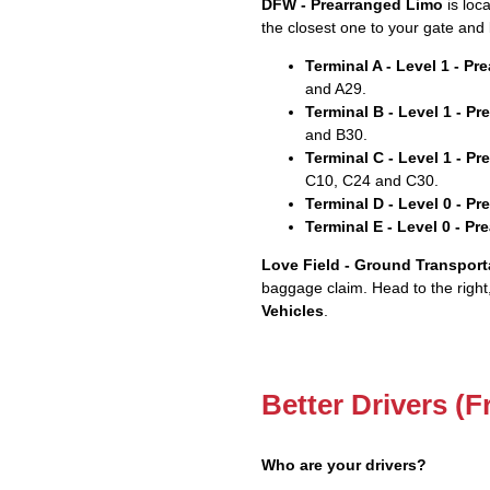
DFW - Prearranged Limo
is loc
the closest one to your gate and 
Terminal A - Level 1 - P
and A29.
Terminal B - Level 1 - P
and B30.
Terminal C - Level 1 - P
C10, C24 and C30.
Terminal D - Level 0 - P
Terminal E - Level 0 - P
Love Field - Ground Transport
baggage claim. Head to the right
Vehicles
.
Better Drivers (F
Who are your drivers?