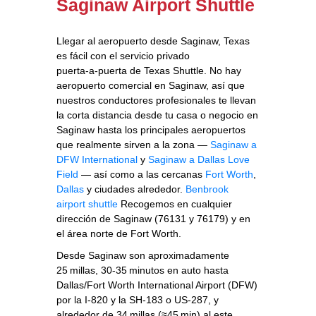
Saginaw Airport Shuttle
Llegar al aeropuerto desde Saginaw, Texas
es fácil con el servicio privado
puerta‑a‑puerta de Texas Shuttle. No hay
aeropuerto comercial en Saginaw, así que
nuestros conductores profesionales te llevan
la corta distancia desde tu casa o negocio en
Saginaw hasta los principales aeropuertos
que realmente sirven a la zona —
Saginaw a
DFW International
y
Saginaw a Dallas Love
Field
— así como a las cercanas
Fort Worth
,
Dallas
y ciudades alrededor.
Benbrook
airport shuttle
Recogemos en cualquier
dirección de Saginaw (76131 y 76179) y en
el área norte de Fort Worth.
Desde Saginaw son aproximadamente
25 millas, 30‑35 minutos en auto hasta
Dallas/Fort Worth International Airport (DFW)
por la I‑820 y la SH‑183 o US‑287, y
alrededor de 34 millas (≈45 min) al este