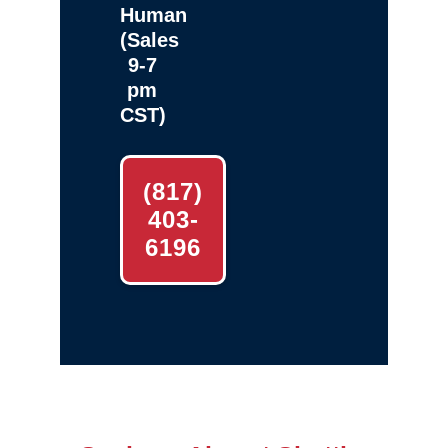
Human
(Sales
9-7
pm
CST)
(817)
403-
6196