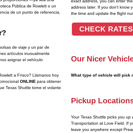
exact address, you can enter the c
oteca Pública de Rowlett o un
address later. If you don't know 
encia de un punto de referencia,
the time and update the flight nu
CHECK RATES
r?
olsas de viaje y un par de
nes artículos inusualmente
Our Nicer Vehicl
os asignar el vehículo
 Rowlett a Frisco? Llámanos hoy
What type of vehicle will pick
promocional
ONLINE
para obtener
ue Texas Shuttle tome el volante
Pickup Location
Your Texas Shuttle picks you up 
Transportation at Love Field. If y
leave you anywhere except Prear