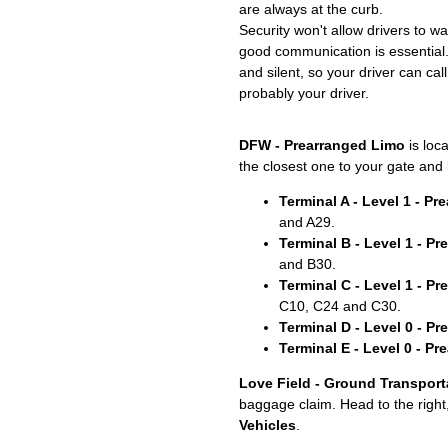
are always at the curb.
Security won't allow drivers to w
good communication is essential.
and silent, so your driver can call
probably your driver.
DFW - Prearranged Limo
is loc
the closest one to your gate and 
Terminal A - Level 1 - P
and A29.
Terminal B - Level 1 - P
and B30.
Terminal C - Level 1 - P
C10, C24 and C30.
Terminal D - Level 0 - P
Terminal E - Level 0 - P
Love Field - Ground Transport
baggage claim. Head to the right
Vehicles
.