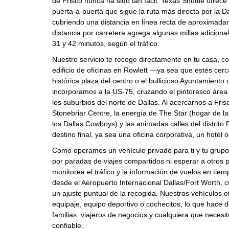
de Frisco nunca ha sido tan fácil. Texas Shuttle ofrece
puerta‑a‑puerta que sigue la ruta más directa por la D
cubriendo una distancia en línea recta de aproximada
distancia por carretera agrega algunas millas adicional
31 y 42 minutos, según el tráfico.
Nuestro servicio te recoge directamente en tu casa, 
edificio de oficinas en Rowlett —ya sea que estés cer
histórica plaza del centro o el bullicioso Ayuntamiento 
incorporamos a la US‑75, cruzando el pintoresco áre
los suburbios del norte de Dallas. Al acercarnos a Fris
Stonebriar Centre, la energía de The Star (hogar de l
los Dallas Cowboys) y las animadas calles del distrito 
destino final, ya sea una oficina corporativa, un hotel 
Como operamos un vehículo privado para ti y tu grup
por paradas de viajes compartidos ni esperar a otros 
monitorea el tráfico y la información de vuelos en tiemp
desde el Aeropuerto Internacional Dallas/Fort Worth, cu
un ajuste puntual de la recogida. Nuestros vehículos 
equipaje, equipo deportivo o cochecitos, lo que hace de
familias, viajeros de negocios y cualquiera que necesi
confiable.