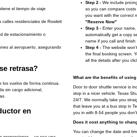
Step 2 -
We include pricing
tiene el tiempo de viaje
so you can compare costs 
you want with the correct 
 calles residenciales de Rowlett
"Reserve Now"
Step 3 -
Enter your name, 
ad de estacionamiento o
automatically get a copy s
name if you call and finish
iones al aeropuerto, asegurando
Step 4 -
The website won't 
the final booking screen. Y
all the details after you cli
se retrasa?
What are the benefits of using
 los vuelos de forma continua.
Door to door shuttle service is in
da sin cargo adicional,
stop in a nicer vehicle. Texas Sh
as.
24/7. We normally take you straig
that leave you at a bus stop in T
ductor en
you in with 8-54 people you don'
Does it cost anything to chan
You can change the date and time 
nos proporciones —ya sea una