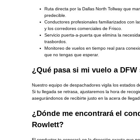
Ruta directa por la Dallas North Tollway que man
predecible.
Conductores profesionales familiarizados con las
y los corredores comerciales de Frisco.
Servicio puerta‑a‑puerta que elimina la necesid
trasbordos.
Monitoreo de vuelos en tiempo real para conex
que no tengas que esperar.
¿Qué pasa si mi vuelo a DFW 
Nuestro equipo de despachadores vigila los estados de
Si tu llegada se retrasa, ajustaremos la hora de recogi
asegurándonos de recibirte justo en la acera de llegad
¿Dónde me encontrará el con
Rowlett?
El conductor te esperará en la dirección exacta que 