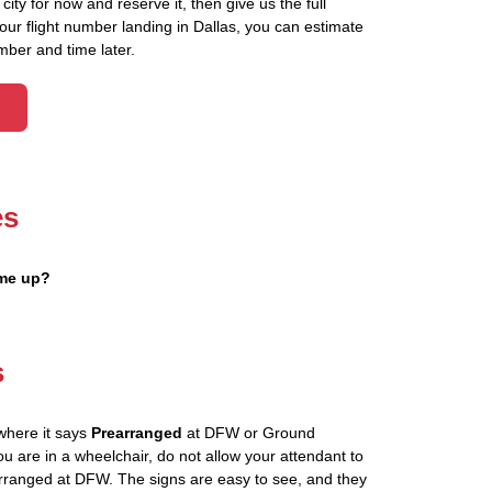
ity for now and reserve it, then give us the full
your flight number landing in Dallas, you can estimate
mber and time later.
es
 me up?
s
where it says
Prearranged
at DFW or Ground
ou are in a wheelchair, do not allow your attendant to
ranged at DFW. The signs are easy to see, and they