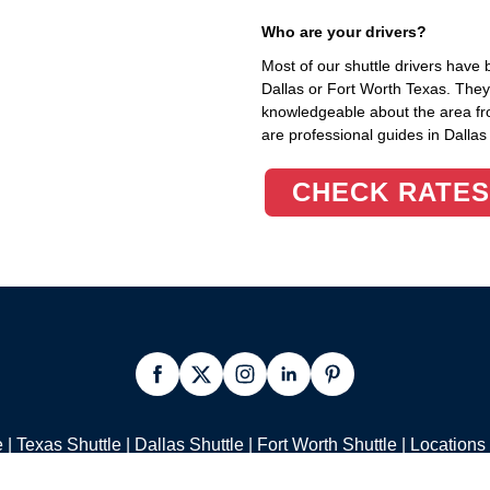
Who are your drivers?
Most of our shuttle drivers have 
Dallas or Fort Worth Texas. They 
knowledgeable about the area fro
are professional guides in Dalla
CHECK RATES
e
|
Texas Shuttle
|
Dallas Shuttle
|
Fort Worth Shuttle
|
Locations
Careers
|
Cancellation Policy
|
Legal |
Privacy
|
Contact Us