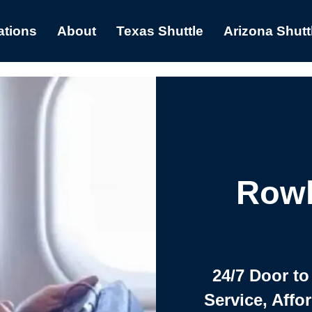
ations
About
Texas Shuttle
Arizona Shutt
Rowl
24/7 Door to
Service, Affo