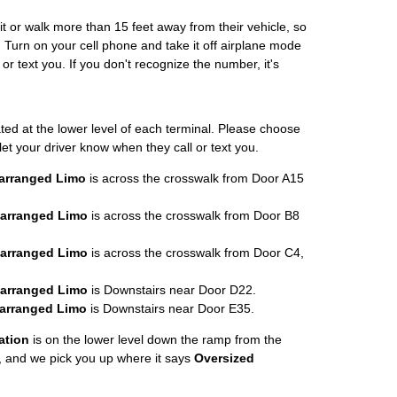
ait or walk more than 15 feet away from their vehicle, so
 Turn on your cell phone and take it off airplane mode
 or text you. If you don't recognize the number, it's
ated at the lower level of each terminal. Please choose
let your driver know when they call or text you.
rearranged Limo
is across the crosswalk from Door A15
rearranged Limo
is across the crosswalk from Door B8
rearranged Limo
is across the crosswalk from Door C4,
rearranged Limo
is Downstairs near Door D22.
rearranged Limo
is Downstairs near Door E35.
ation
is on the lower level down the ramp from the
, and we pick you up where it says
Oversized