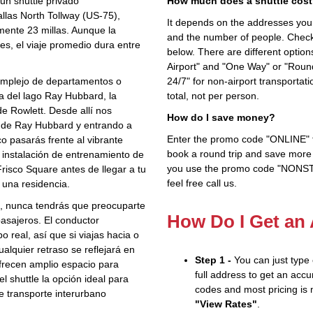
 un shuttle privado
How much does a shuttle cost 
allas North Tollway (US‑75),
It depends on the addresses you en
mente 23 millas. Aunque la
and the number of people. Check 
es, el viaje promedio dura entre
below. There are different options
Airport" and "One Way" or "Roun
complejo de departamentos o
24/7" for non-airport transporta
ca del lago Ray Hubbard, la
total, not per person.
de Rowlett. Desde allí nos
How do I save money?
a de Ray Hubbard y entrando a
Enter the promo code "ONLINE" fo
co pasarás frente al vibrante
book a round trip and save more b
a instalación de entrenamiento de
you use the promo code "NONSTOP
Frisco Square antes de llegar a tu
feel free call us.
o una residencia.
o, nunca tendrás que preocuparte
How Do I Get an
pasajeros. El conductor
o real, así que si viajas hacia o
alquier retraso se reflejará en
Step 1 -
You can just type
ofrecen amplio espacio para
full address to get an accu
l shuttle la opción ideal para
codes and most pricing is m
te transporte interurbano
"View Rates"
.