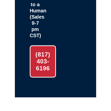
to a
Human
(Sales
9-7
pm
CST)
(817)
403-
6196