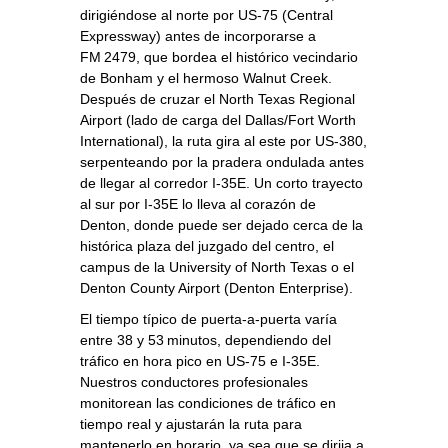
dirigiéndose al norte por US‑75 (Central
Expressway) antes de incorporarse a
FM 2479, que bordea el histórico vecindario
de Bonham y el hermoso Walnut Creek.
Después de cruzar el North Texas Regional
Airport (lado de carga del Dallas/Fort Worth
International), la ruta gira al este por US‑380,
serpenteando por la pradera ondulada antes
de llegar al corredor I‑35E. Un corto trayecto
al sur por I‑35E lo lleva al corazón de
Denton, donde puede ser dejado cerca de la
histórica plaza del juzgado del centro, el
campus de la University of North Texas o el
Denton County Airport (Denton Enterprise).
El tiempo típico de puerta‑a‑puerta varía
entre 38 y 53 minutos, dependiendo del
tráfico en hora pico en US‑75 e I‑35E.
Nuestros conductores profesionales
monitorean las condiciones de tráfico en
tiempo real y ajustarán la ruta para
mantenerlo en horario, ya sea que se dirija a