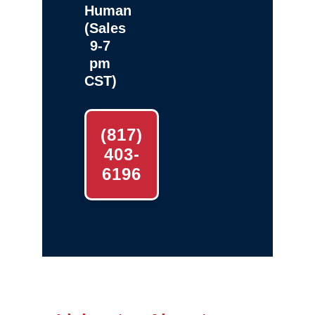
Human
(Sales
9-7
pm
CST)
(817)
403-
6196