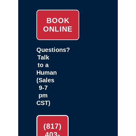
BOOK
ONLINE
Questions?
Talk
to a
Human
(Sales
9-7
pm
CST)
(817)
403-