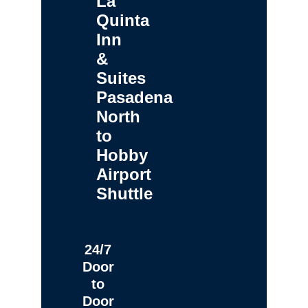
La
Quinta
Inn
&
Suites
Pasadena
North
to
Hobby
Airport
Shuttle
24/7
Door
to
Door