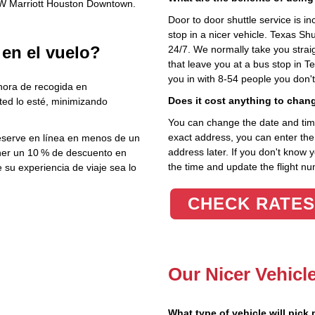
 JW Marriott Houston Downtown.
Door to door shuttle service is in
stop in a nicer vehicle. Texas Sh
 en el vuelo?
24/7. We normally take you straig
that leave you at a bus stop in T
you in with 8-54 people you don'
hora de recogida en
Does it cost anything to chan
ted lo esté, minimizando
You can change the date and time 
exact address, you can enter the c
Reserve en línea en menos de un
address later. If you don't know 
ner un 10 % de descuento en
the time and update the flight nu
e su experiencia de viaje sea lo
CHECK RATES
Our Nicer Vehicl
What type of vehicle will pick