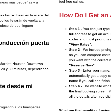
feel free call us.
olíneas más pequeñas y a
How Do I Get an
s los recibirán en la acera del
o los llevarán de vuelta a la
ndose de que lleguen
Step 1 -
You can just type
full address to get an accu
codes and most pricing is m
conducción puerta
"View Rates"
.
Step 2 -
We include pricing
so you can compare costs 
you want with the correct 
 Marriott Houston Downtown
"Reserve Now"
e 20 y 30 minutos, dependiendo
Step 3 -
Enter your name, 
automatically get a copy s
name if you call and finish
te desde mi
Step 4 -
The website won't 
the final booking screen. Y
all the details after you cli
ecogiendo a los huéspedes
What are the benefits of using