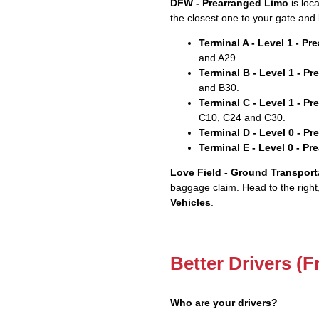
DFW - Prearranged Limo
is loc
the closest one to your gate and 
Terminal A - Level 1 - P
and A29.
Terminal B - Level 1 - P
and B30.
Terminal C - Level 1 - P
C10, C24 and C30.
Terminal D - Level 0 - P
Terminal E - Level 0 - P
Love Field - Ground Transport
baggage claim. Head to the right
Vehicles
.
Better Drivers (F
Who are your drivers?