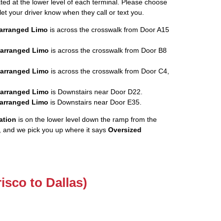
ated at the lower level of each terminal. Please choose
let your driver know when they call or text you.
rearranged Limo
is across the crosswalk from Door A15
rearranged Limo
is across the crosswalk from Door B8
rearranged Limo
is across the crosswalk from Door C4,
rearranged Limo
is Downstairs near Door D22.
rearranged Limo
is Downstairs near Door E35.
ation
is on the lower level down the ramp from the
, and we pick you up where it says
Oversized
risco to Dallas)