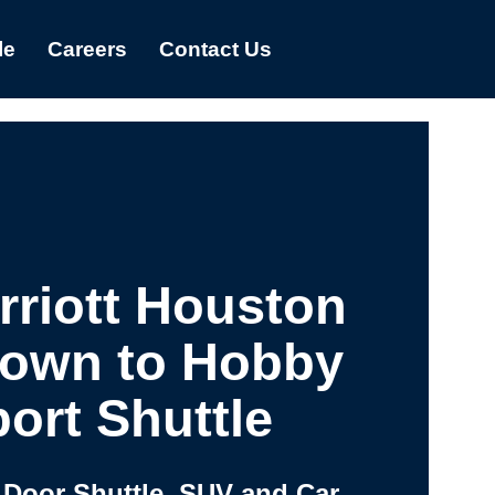
le
Careers
Contact Us
riott Houston
own to Hobby
port Shuttle
 Door Shuttle, SUV and Car