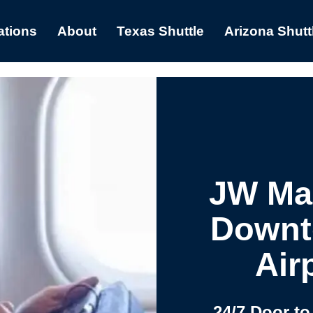
ations
About
Texas Shuttle
Arizona Shutt
JW Mar
Downt
Air
24/7 Door to