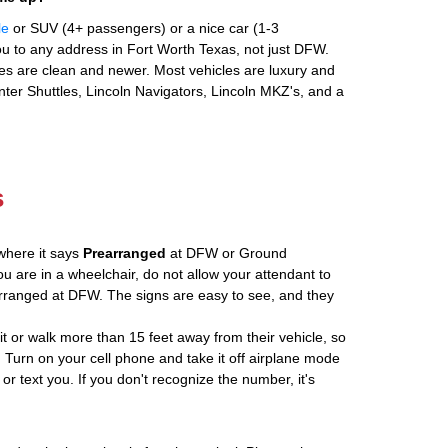
le
or SUV (4+ passengers) or a nice car (1-3
u to any address in Fort Worth Texas, not just DFW.
es are clean and newer. Most vehicles are luxury and
nter Shuttles, Lincoln Navigators, Lincoln MKZ's, and a
s
where it says
Prearranged
at DFW or Ground
ou are in a wheelchair, do not allow your attendant to
ranged at DFW. The signs are easy to see, and they
ait or walk more than 15 feet away from their vehicle, so
 Turn on your cell phone and take it off airplane mode
 or text you. If you don't recognize the number, it's