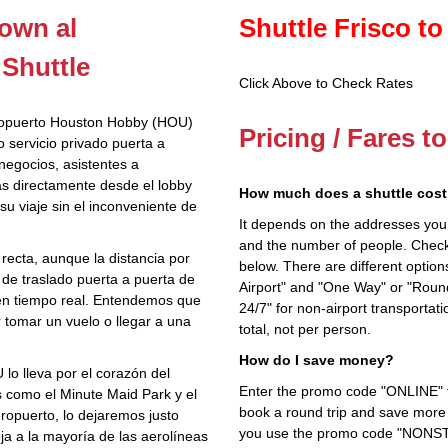
own al
Shuttle Frisco to
Shuttle
Click Above to Check Rates
eropuerto Houston Hobby (HOU)
Pricing / Fares t
o servicio privado puerta a
negocios, asistentes a
as directamente desde el lobby
How much does a shuttle cost 
su viaje sin el inconveniente de
It depends on the addresses you en
and the number of people. Check 
recta, aunque la distancia por
below. There are different options
de traslado puerta a puerta de
Airport" and "One Way" or "Roun
 en tiempo real. Entendemos que
24/7" for non-airport transporta
 tomar un vuelo o llegar a una
total, not per person.
How do I save money?
lo lleva por el corazón del
Enter the promo code "ONLINE" fo
 como el Minute Maid Park y el
book a round trip and save more b
opuerto, lo dejaremos justo
you use the promo code "NONSTOP
oja a la mayoría de las aerolíneas