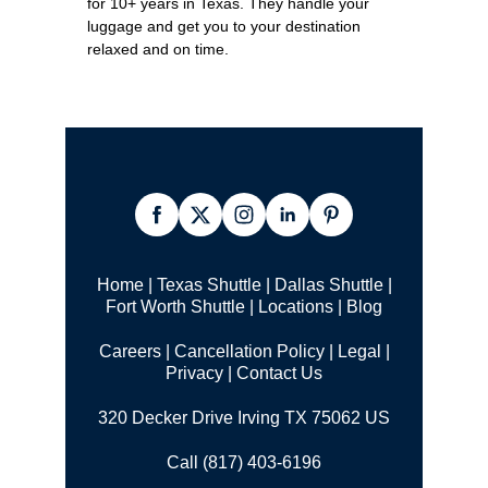
for 10+ years in Texas. They handle your
luggage and get you to your destination
relaxed and on time.
Home
|
Texas Shuttle
|
Dallas Shuttle
|
Fort Worth Shuttle
|
Locations
|
Blog
Careers
|
Cancellation Policy
|
Legal |
Privacy
|
Contact Us
320 Decker Drive Irving TX 75062 US
Call (817) 403-6196