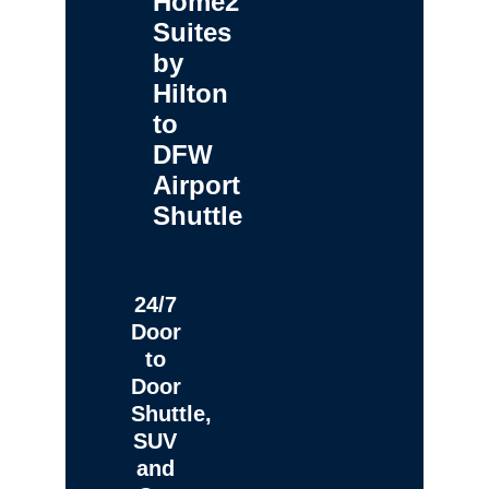
Home2
Suites
by
Hilton
to
DFW
Airport
Shuttle
24/7
Door
to
Door
Shuttle,
SUV
and