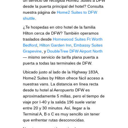
un servicio de recogida Home2 Suites a DFW
desde la puerta principal del hotel? Consulta
nuestra página de
Home2 Suites to DFW
shuttle
.
¿Te hospedas en otro hotel de la familia
Hilton cerca de DFW? También operamos
traslados desde
Homewood Suites Ft Worth
Bedford
,
Hilton Garden Inn
,
Embassy Suites
Grapevine
, y
DoubleTree DFW Airport North
— mismo servicio de tarifa plana puerta a
puerta a todas las terminales de DFW.
Ubicado justo al lado de la Highway 183A,
Home2 Suites by Hilton ofrece fácil acceso a
nuestras vans. La distancia en línea recta
desde tu hotel al Aeropuerto DFW es
aproximadamente 5 millas, pero el tiempo de
viaje por I-40 y la salida 196 suele variar
entre 20 y 30 minutos. Así, llegar a la
Terminal A, B o C es muy sencillo sin tener
que enfrentar rutas desconocidas.