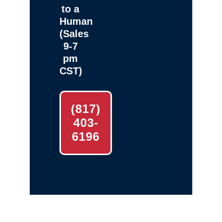
to a
Human
(Sales
9-7
pm
CST)
(817)
403-
6196