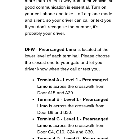
more than 15 feet away from their vehicle, so
good communication is essential. Turn on
your cell phone and take it off airplane mode
and silent, so your driver can call or text you.
If you don't recognize the number, it's
probably your driver.
DFW - Prearranged Limo
is located at the
lower level of each terminal. Please choose
the closest one to your gate and let your
driver know when they call or text you.
Terminal A - Level 1 - Prearranged
Limo
is across the crosswalk from
Door A15 and A29.
Terminal B - Level 1 - Prearranged
Limo
is across the crosswalk from
Door B8 and B30.
Terminal C - Level 1 - Prearranged
Limo
is across the crosswalk from
Door C4, C10, C24 and C30.
Terminal D - Level 0 - Prearranged