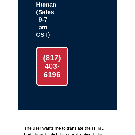
Human
(Sales
9-7
pm
CST)
(817)
403-
6196
The user wants me to translate the HTML
body from English to natural, native Latin