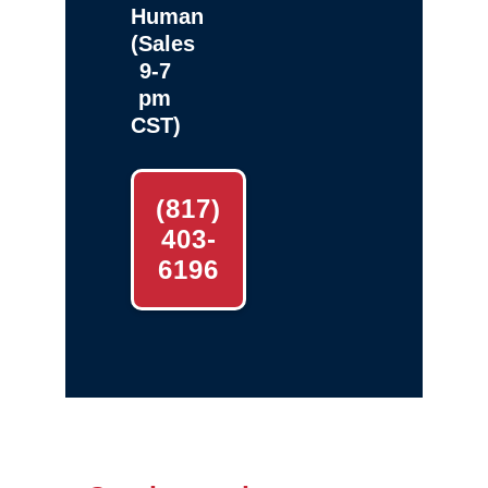
Human
(Sales
9-7
pm
CST)
(817)
403-
6196