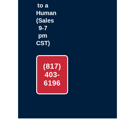
to a
Human
(Sales
9-7
pm
CST)
(817)
403-
6196