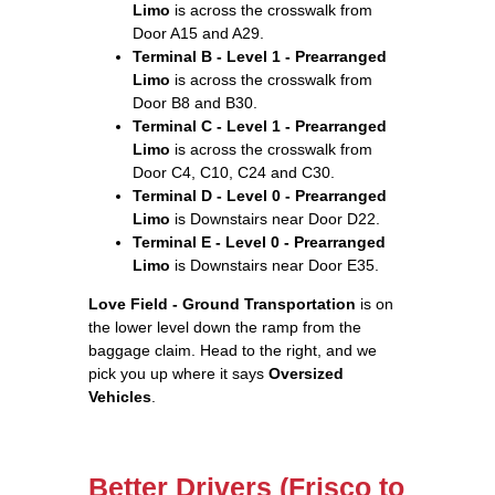
Limo
is across the crosswalk from
Door A15 and A29.
Terminal B - Level 1 - Prearranged
Limo
is across the crosswalk from
Door B8 and B30.
Terminal C - Level 1 - Prearranged
Limo
is across the crosswalk from
Door C4, C10, C24 and C30.
Terminal D - Level 0 - Prearranged
Limo
is Downstairs near Door D22.
Terminal E - Level 0 - Prearranged
Limo
is Downstairs near Door E35.
Love Field - Ground Transportation
is on
the lower level down the ramp from the
baggage claim. Head to the right, and we
pick you up where it says
Oversized
Vehicles
.
Better Drivers (Frisco to