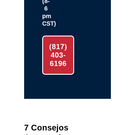
(8-
6
pm
CST)
(817)
403-
6196
7 Consejos