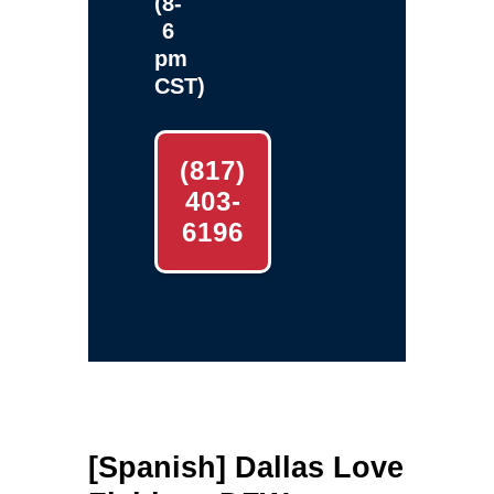
(8-
6
pm
CST)
(817)
403-
6196
[Spanish] Dallas Love