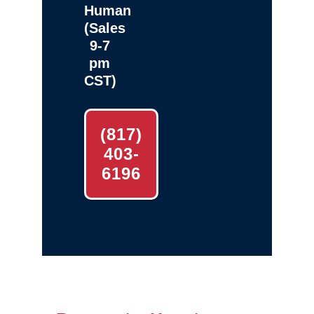
Human
(Sales
9-7
pm
CST)
(817)
403-
6196