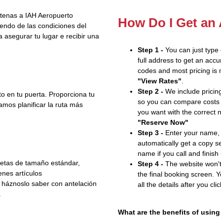
 Atenas a IAH Aeropuerto
How Do I Get an
endo de las condiciones del
 asegurar tu lugar e recibir una
Step 1 -
You can just type
full address to get an accu
codes and most pricing is m
"View Rates"
.
Step 2 -
We include pricing
 en tu puerta. Proporciona tu
so you can compare costs 
mos planificar la ruta más
you want with the correct 
"Reserve Now"
Step 3 -
Enter your name, 
automatically get a copy s
name if you call and finish
etas de tamaño estándar,
Step 4 -
The website won't 
enes artículos
the final booking screen. Y
r háznoslo saber con antelación
all the details after you cli
.
What are the benefits of using