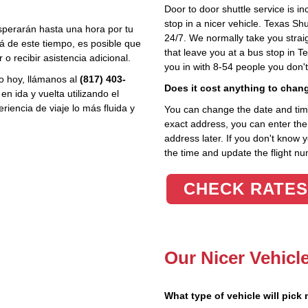
Door to door shuttle service is in
stop in a nicer vehicle. Texas Sh
sperarán hasta una hora por tu
24/7. We normally take you straig
lá de este tiempo, es posible que
that leave you at a bus stop in T
 recibir asistencia adicional.
you in with 8-54 people you don'
o hoy, llámanos al
(817) 403-
Does it cost anything to chan
 ida y vuelta utilizando el
iencia de viaje lo más fluida y
You can change the date and time 
exact address, you can enter the c
address later. If you don't know 
the time and update the flight nu
CHECK RATES
Our Nicer Vehicl
What type of vehicle will pick