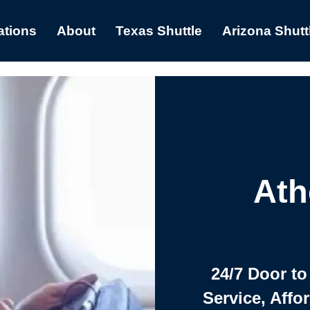
ations
About
Texas Shuttle
Arizona Shutt
Ath
24/7 Door to
Service, Affo