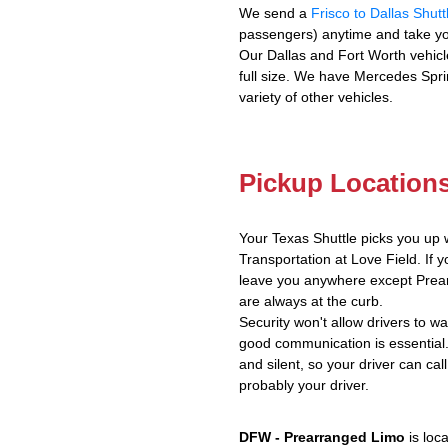
We send a
Frisco to Dallas Shutt
passengers) anytime and take yo
Our Dallas and Fort Worth vehicl
full size. We have Mercedes Spri
variety of other vehicles.
Pickup Location
Your Texas Shuttle picks you up 
Transportation at Love Field. If y
leave you anywhere except Prear
are always at the curb.
Security won't allow drivers to w
good communication is essential.
and silent, so your driver can call
probably your driver.
DFW - Prearranged Limo
is loc