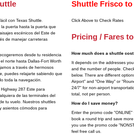
uttle
Shuttle Frisco to
ácil con Texas Shuttle.
Click Above to Check Rates
la puerta hasta la puerta que
paisajes escénicos del Este de
Pricing / Fares t
trés de manejar carreteras
How much does a shuttle cost 
recogeremos desde tu residencia
 el norte hasta Dallas-Fort Worth
It depends on the addresses you en
iajamos a través de hermosos
and the number of people. Check 
, puedes relajarte sabiendo que
below. There are different options
o toda la navegación.
Airport" and "One Way" or "Roun
24/7" for non-airport transporta
 Highway 287 Este para
total, not per person.
alquiera de las terminales del
 tu vuelo. Nuestros shuttles
How do I save money?
 y asientos cómodos para
Enter the promo code "ONLINE" fo
book a round trip and save more b
you use the promo code "NONSTOP
feel free call us.