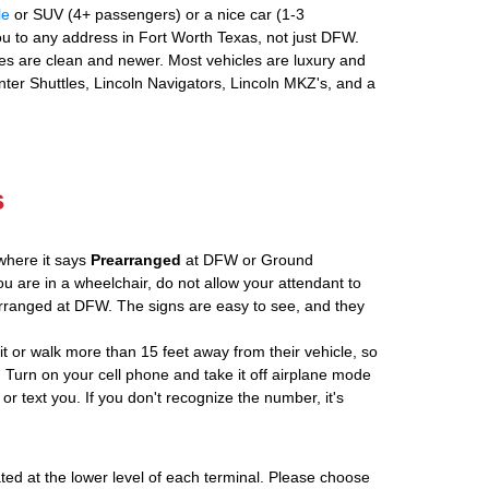
le
or SUV (4+ passengers) or a nice car (1-3
u to any address in Fort Worth Texas, not just DFW.
es are clean and newer. Most vehicles are luxury and
nter Shuttles, Lincoln Navigators, Lincoln MKZ's, and a
s
where it says
Prearranged
at DFW or Ground
ou are in a wheelchair, do not allow your attendant to
ranged at DFW. The signs are easy to see, and they
ait or walk more than 15 feet away from their vehicle, so
 Turn on your cell phone and take it off airplane mode
 or text you. If you don't recognize the number, it's
ated at the lower level of each terminal. Please choose