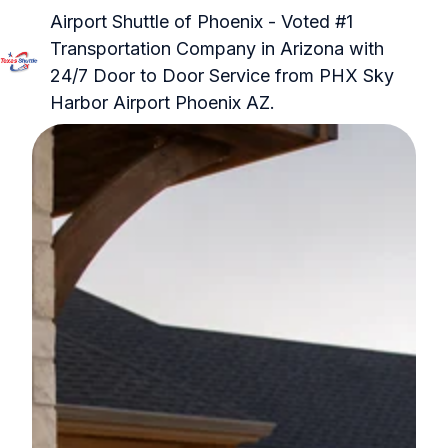
Airport Shuttle of Phoenix - Voted #1
Transportation Company in Arizona with
24/7 Door to Door Service from PHX Sky
P
Harbor Airport Phoenix AZ.
á
g
i
n
a
i
n
i
c
i
a
l