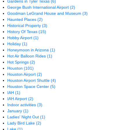
Gardens in Tyler Texas
(6)
George Bush International Airport
(2)
Goodman LeGrand House and Museum
(3)
Haunted Places
(2)
Historical Property
(3)
History Of Texas
(15)
Hobby Airport
(1)
Holiday
(1)
Honeymoon in Arizona
(1)
Hot Air Balloon Rides
(1)
Hot Springs
(2)
Houston
(101)
Houston Airport
(2)
Houston Airport Shuttle
(4)
Houston Space Center
(5)
IAH
(1)
IAH Airport
(2)
Indoor activities
(3)
January
(1)
Ladies' Night Out
(1)
Lady Bird Lake
(2)
Lake
(1)