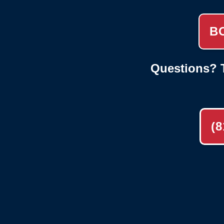
B
Questions? T
(8