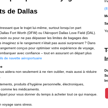
Ir
(8
ts de Dallas
Mo
S
essant que le trajet lui-même, surtout lorsqu’on part
Yo
Dallas Fort Worth (DFW) ou l’Aéroport Dallas Love Field (DAL).
besoin ou pour ne pas dépasser les limites de bagages des
is imaginez si le rangement n’était pas aussi surprenant ? Dans
n rangement conçus pour optimiser votre expérience de voyage,
T
embarquer avec confiance – tout en assurant un départ plus
I
ils de navette aéroportuaire
ée
Do
us aidera non seulement à ne rien oublier, mais aussi à réduire
Sc
.
In
tements, produits d’hygiène personnelle, électroniques,
ux comme les médicaments.
 départ pour vous donner du temps à acheter tout ce qui manque.
n voyage sans stress.