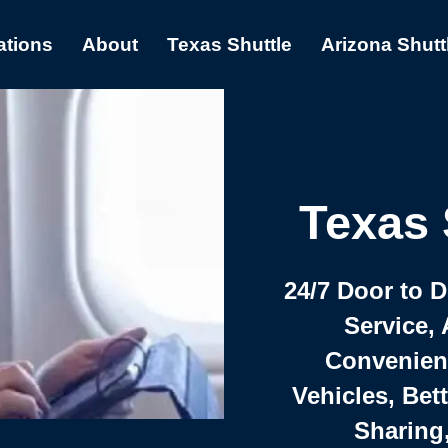
ations
About
Texas Shuttle
Arizona Shutt
Texas 
24/7 Door to 
Service, 
Convenient,
Vehicles, Bet
Sharing