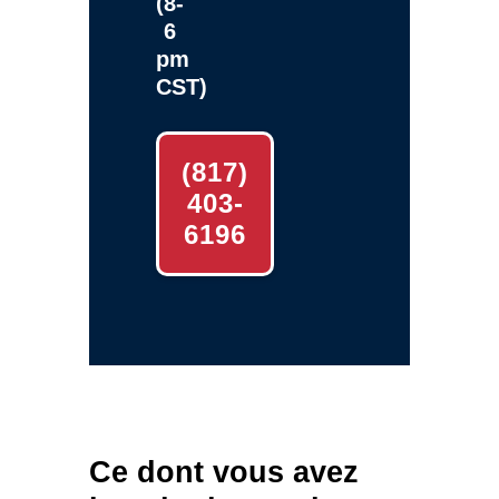
(8-
6
pm
CST)
(817)
403-
6196
Ce dont vous avez