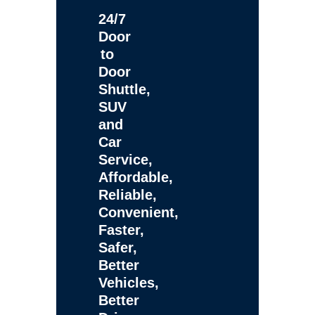
24/7
Door
to
Door
Shuttle,
SUV
and
Car
Service,
Affordable,
Reliable,
Convenient,
Faster,
Safer,
Better
Vehicles,
Better