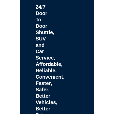
24/7
Door
to
Door
Shuttle,
SUV
and
Car
Service,
Affordable,
Reliable,
Convenient,
Faster,
Safer,
Better
Vehicles,
Better