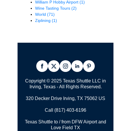
William P Hobby Airport
(1)
Wine Tasting Tours
(2)
World
(71)
Ziplining
(1)
Copyright © 2025 Texas Shuttle LLC in
Irving, Texas - All Rights Reserved.
320 Decker Drive Irving, TX 75062 US
Call (817) 403-6196
Texas Shuttle to / from DFW Airport and
Love Field TX