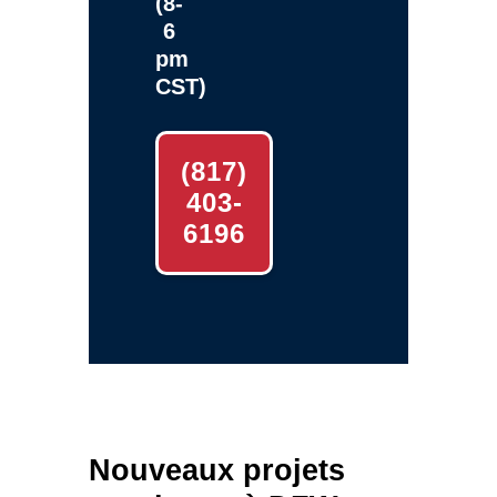
(8-
6
pm
CST)
(817)
403-
6196
Nouveaux projets