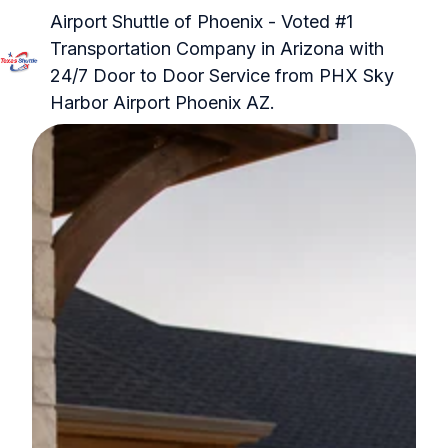
Airport Shuttle of Phoenix - Voted #1
Transportation Company in Arizona with
24/7 Door to Door Service from PHX Sky
Д
Harbor Airport Phoenix AZ.
о
м
а
ш
н
я
я
с
т
р
а
н
и